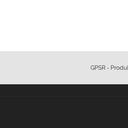
GPSR - Produ
©2026 TRIGGERBALL GmbH · We
your health · Concept & devel