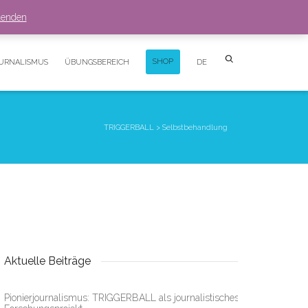
Login
0,00
€
(0)
lenden
Super Search
SHOP
OURNALISMUS
ÜBUNGSBEREICH
DE
0 Artikel in den Warenkorb gelegt
Leider ist Ihr Warenkorb leer.
TRIGGERBALL
>
Selbstbehandlung
ZUM SHOP
Aktuelle Beiträge
Pionierjournalismus: TRIGGERBALL als journalistisches