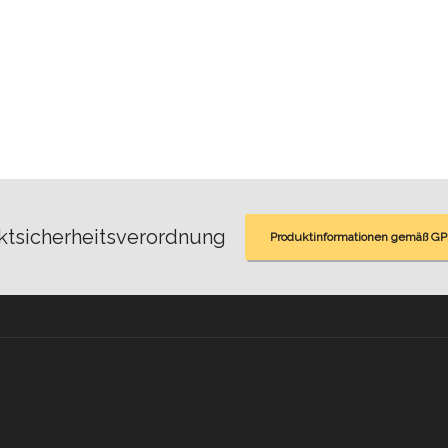
ktsicherheitsverordnung
Produktinformationen gemäß GP
opment by
NINE brackets
.
Impressum
Datenschutz
Alle Preise inkl. der gesetzlichen MwSt.