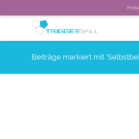
Produ
I'm looking for
product
in a size
si
Beiträge markiert mit ‘Selbstb
Pionierjournalismus:
Radi
TRIGGERBALL als
Schm
journalistisches