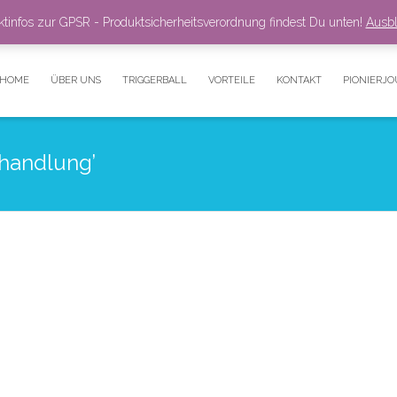
ktinfos zur GPSR - Produktsicherheitsverordnung findest Du unten!
Ausb
ze
. Show me the
colour
items.
HOME
ÜBER UNS
TRIGGERBALL
VORTEILE
KONTAKT
PIONIERJ
ehandlung’
ologe und
Triggerpunkte: Die
erztherapeut
heimlichen Übeltäter