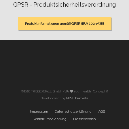
GPSR - Produktsicherheitsverordnung
Produktinformationen gemäß GPSR (EU) 2023/988
©2026 TRIGGERBALL GmbH · We
your health · Concept &
development by
NINE brackets
.
Impressum
Datenschutzerklärung
AGB
Widerrufsbelehrung
Pressebereich