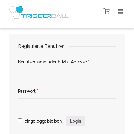
I'm looking for
product
in a size
size
.
Show me the
colour
items.
Super Search
Registrierte Benutzer
Benutzername oder E-Mail Adresse
*
Passwort
*
eingeloggt bleiben
Login